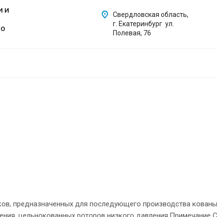
И И
Свердловская область,
г. Екатеринбург ул.
ГО
Полевая, 76
в, предназначенных для последующего производства кованых
оения, цельнокованных роторов низкого давления.Примечание 