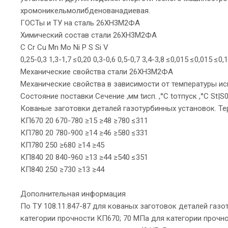
хромоникельмолибденованадиевая.
ГОСТы и ТУ на сталь 26ХН3М2ФА
Химический состав стали 26ХН3М2ФА
C Cr Cu Mn Mo Ni P S Si V
0,25-0,3 1,3-1,7 ≤0,20 0,3-0,6 0,5-0,7 3,4-3,8 ≤0,015 ≤0,015 ≤0,
Механические свойства стали 26ХН3М2ФА
Механические свойства в зависимости от температуры и
Состояние поставки Сечение ,мм tисп. ,°C tотпуск ,°C St|
Кованые заготовки деталей газотурбинных установок. Т
КП670 20 670-780 ≥15 ≥48 ≥780 ≤311
КП780 20 780-900 ≥14 ≥46 ≥580 ≤331
КП780 250 ≥680 ≥14 ≥45
КП840 20 840-960 ≥13 ≥44 ≥540 ≤351
КП840 250 ≥730 ≥13 ≥44
Дополнительная информация
По ТУ 108.11.847-87 для кованых заготовок деталей газ
категории прочности КП670; 70 МПа для категории прочн