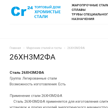
ЖАРОПРОЧНЫЕ СТАЛ
СПЛАВЫ
ТРУБЫ СПЕЦИАЛЬНО
НАЗНАЧЕНИЯ
Главная
Марочник сталей и госты
26ХН3М2ФА
26ХН3М2ФА
Сталь 26ХН3М2ФА
Группа: Легированные стали
Возможность изготовления: Есть
Применение стали 26ХН3М2ФА
Сталь 26ХН3М2ФА применяется для изготовления слитко
установок и других изделий энергетического машиностр