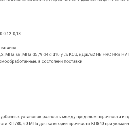
10 0,12-0,18
спытания
S0,2 ,МПа sB ,МПа d5 ,% d4 d d10 y ,% KCU, кДж/м2 HB HRC HRB HV
ермообработанные, в состоянии поставки
отурбинных установок разность между пределом ппрочности и п
ости КП780; 60 МПа для категории прочности КП840 при указан