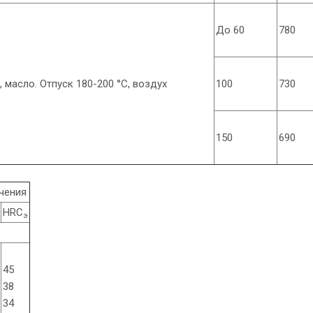
До 60
780
 масло. Отпуск 180-200 °С, воздух
100
730
150
690
чения
HRC
э
45
38
34