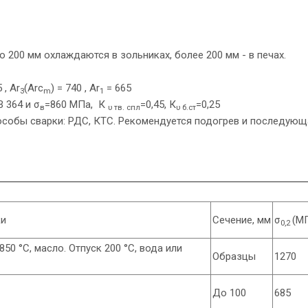
до 200 мм охлаждаются в зольниках, более 200 мм - в печах.
 , Ar
(Arc
) = 740 , Ar
= 665
3
m
1
 364 и σ
=860 МПа, К
=0,45, К
=0,25
в
υ тв. спл
υ б.ст
особы сварки: РДС, КТС. Рекомендуется подогрев и последующ
ки
Сечение, мм
σ
(М
0,2
50 °С, масло. Отпуск 200 °С, вода или
Образцы
1270
До 100
685