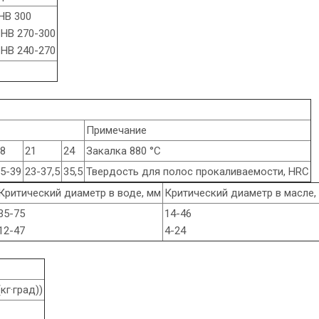
HB 300
 HB 270-300
 HB 240-270
Примечание
8
21
24
Закалка 880 °С
5-39
23-37,5
35,5
Твердость для полос прокаливаемости, HRC
Критический диаметр в воде, мм
Критический диаметр в масле,
35-75
14-46
12-47
4-24
кг·град))