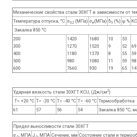
Механические свойства стали 30ХГТ в зависимости от т
Температура отпуска, °С
σ
(МПа)
σ
(МПа)
δ
(%)
ψ %
KC
0,2
в
5
Закалка 850 °С
200
1420
1680
10
53
300
1270
1520
9
52
69
400
1180
1370
8
55
59
500
980
1080
11
59
98
600
7660
930
19
65
14
2
Ударная вязкость стали 30ХГТ KCU, (Дж/см
)
Т= +20 °С
Т= -20 °С
Т= -40 °С
Т= -60 °С
Термообработка
61
57
56
54
Закалка 850 °С, м
Предел выносливости стали 30ХГТ
σ
, МПА
J
, МПА
Сечение, мм
Состояние стали и термоо
-1
-1