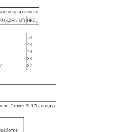
емпературы отпуска
2
U (кДж / м
)
HRC
э
50
48
44
38
7
32
асло. Отпуск 200 °С, воздух
бработка