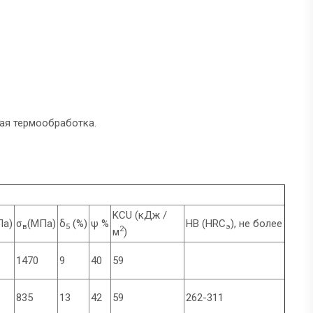
ая термообработка.
KCU (кДж /
Па)
σ
(МПа)
δ
(%)
ψ %
HB (HRC
), не более
в
5
э
2
м
)
1470
9
40
59
835
13
42
59
262-311