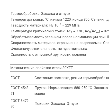
Термообработка: Закалка и отпуск
Температура ковки, °С: начала 1220, конца 800. Сечения 
-1
Твердость материала: HB 10
= 229 МПа
Температура критических точек: Ac
= 770 , Ac
(Ac
) = 825
1
3
m
Обрабатываемость резанием: после нормализации при HB
Свариваемость материала: ограниченно свариваемая. Сп
Флокеночувствительность: не чувствительна.
Склонность к отпускной хрупкости: склонна.
Механические свойства стали 30ХГТ
ГОСТ
Состояние поставки, режим термообработ
ГОСТ 4543-
Пруток. Нормализация 880-950 °С. Закалка 8
71
масло
ГОСТ 8479-
Поковки. Закалка. Отпуск
70