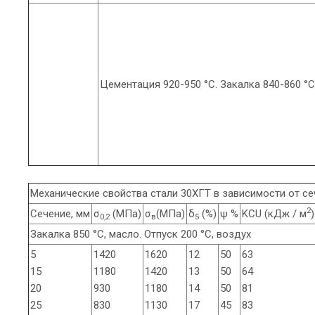
Цементация 920-950 °С. Закалка 840-860 °С,
Механические свойства стали 30ХГТ в зависимости от се
2
Сечение, мм
σ
(МПа)
σ
(МПа)
δ
(%)
ψ %
KCU (кДж / м
)
0,2
в
5
Закалка 850 °С, масло. Отпуск 200 °С, воздух
5
1420
1620
12
50
63
15
1180
1420
13
50
64
20
930
1180
14
50
81
25
830
1130
17
45
83