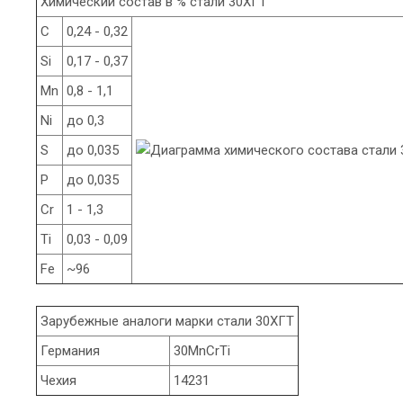
Химический состав в % стали 30ХГТ
C
0,24 - 0,32
Si
0,17 - 0,37
Mn
0,8 - 1,1
Ni
до 0,3
S
до 0,035
P
до 0,035
Cr
1 - 1,3
Ti
0,03 - 0,09
Fe
~96
Зарубежные аналоги марки стали 30ХГТ
Германия
30MnCrTi
Чехия
14231