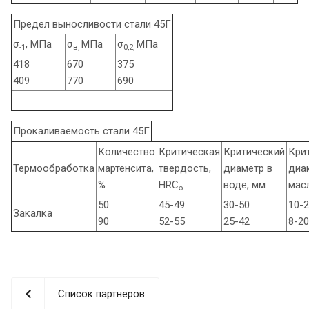
Предел выносливости стали 45Г
σ
, МПа
σ
МПа
σ
МПа
-1
в,
0,2,
418
670
375
409
770
690
Прокаливаемость стали 45Г
Количество
Критическая
Критический
Кри
Термообработка
мартенсита,
твердость,
диаметр в
диа
%
HRC
воде, мм
мас
э
50
45-49
30-50
10-
Закалка
90
52-55
25-42
8-20
Список партнеров