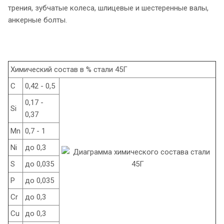
трения, зубчатые колеса, шлицевые и шестеренные валы,
анкерные болты.
Химический состав в % стали 45Г
C
0,42 - 0,5
0,17 -
Si
0,37
Mn
0,7 - 1
Ni
до 0,3
S
до 0,035
P
до 0,035
Cr
до 0,3
Cu
до 0,3