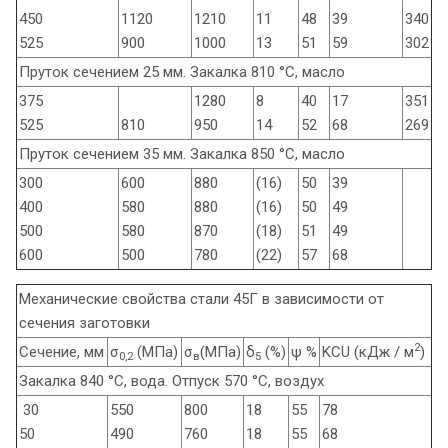
450
1120
1210
11
48
39
340
525
900
1000
13
51
59
302
Пруток сечением 25 мм. Закалка 810 °С, масло
375
1280
8
40
17
351
525
810
950
14
52
68
269
Пруток сечением 35 мм. Закалка 850 °С, масло
300
600
880
(16)
50
39
400
580
880
(16)
50
49
500
580
870
(18)
51
49
600
500
780
(22)
57
68
Механические свойства стали 45Г в зависимости от
сечения заготовки
2
Сечение, мм
σ
(МПа)
σ
(МПа)
δ
(%)
ψ %
KCU (кДж / м
)
0,2
в
5
Закалка 840 °С, вода. Отпуск 570 °С, воздух
30
550
800
18
55
78
50
490
760
18
55
68