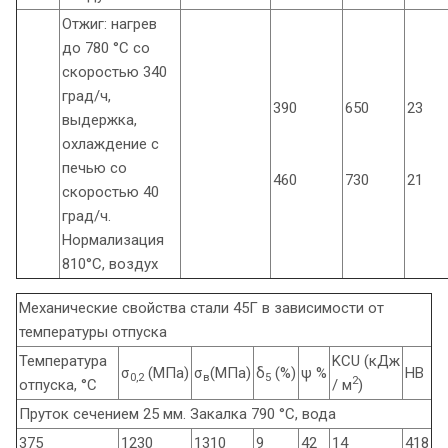
Отжиг: нагрев
до 780 °С со
скоростью 340
град/ч,
390
650
23
выдержка,
охлаждение с
печью со
460
730
21
скоростью 40
град/ч.
Нормализация
810°С, воздух
Механические свойства стали 45Г в зависимости от
температуры отпуска
Температура
KCU (кДж
σ
(МПа)
σ
(МПа)
δ
(%)
ψ %
HB
0,2
в
5
2
отпуска, °С
/ м
)
Пруток сечением 25 мм. Закалка 790 °С, вода
375
1230
1310
9
42
14
418