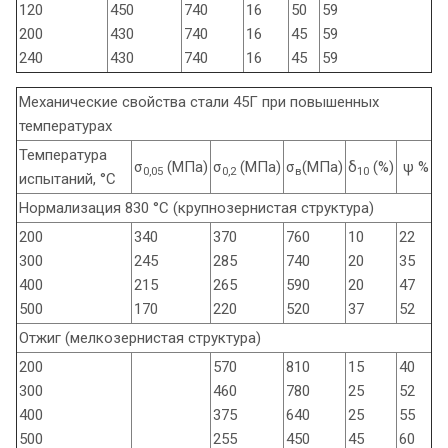
120
450
740
16
50
59
200
430
740
16
45
59
240
430
740
16
45
59
Механические свойства стали 45Г при повышенных
температурах
Температура
σ
(МПа)
σ
(МПа)
σ
(МПа)
δ
(%)
ψ %
0,05
0,2
в
10
испытаний, °С
Нормализация 830 °С (крупнозернистая структура)
200
340
370
760
10
22
300
245
285
740
20
35
400
215
265
590
20
47
500
170
220
520
37
52
Отжиг (мелкозернистая структура)
200
570
810
15
40
300
460
780
25
52
400
375
640
25
55
500
255
450
45
60