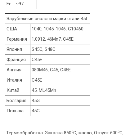
Fe
~97
Зарубежные аналоги марки стали 45Г
США
1040, 1045, 1046, G10460
Германия
1.0912, 46Mn7, C45E
Япония
S45C, S48C
Франция
C45E
Англия
080M46, C45, C45E
Италия
C45E
Китай
45, ML45Mn
Болгария
45G
Польша
45G
o
o
Термообработка: Закалка 850
C, масло, Отпуск 600
C,