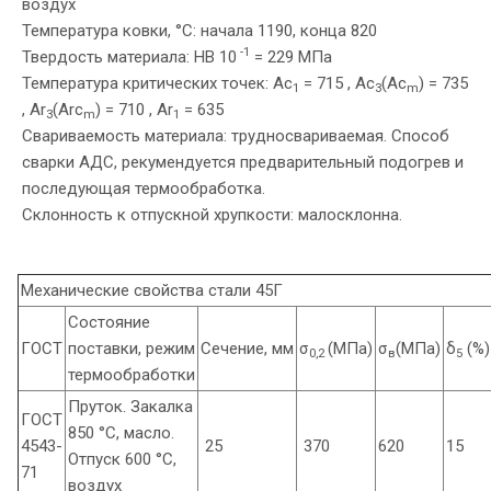
воздух
Температура ковки, °С: начала 1190, конца 820
-1
Твердость материала: HB 10
= 229 МПа
Температура критических точек: Ac
= 715 , Ac
(Ac
) = 735
1
3
m
, Ar
(Arc
) = 710 , Ar
= 635
3
m
1
Свариваемость материала: трудносвариваемая. Способ
сварки АДС, рекумендуется предварительный подогрев и
последующая термообработка.
Склонность к отпускной хрупкости: малосклонна.
Механические свойства стали 45Г
Состояние
ГОСТ
поставки, режим
Сечение, мм
σ
(МПа)
σ
(МПа)
δ
(%)
0,2
в
5
термообработки
Пруток. Закалка
ГОСТ
850 °С, масло.
4543-
25
370
620
15
Отпуск 600 °С,
71
воздух