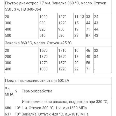
Пруток диаметрос 17 мм. Закалка 860 °С, масло. Отпуск
550 , 3 ч. НВ 340-364
20
1090
1270
11-13
33
24
300
930
1220
15
44
43
400
820
950
19
71
44
500
510
590
23
87
43
Закалка 860 °С, масло. Отпуск 425 °С
20
1570
1710
10
46
32
200
1370
1670
13
40
34
300
1270
1570
20
58
-
400
1080
1220
22
71
-
Предел выносливости стали 60С2А
σ
,
-1
n
Термообработка
МПА
Изотермическая закалка, выдержка при 330 °C,
6
686
10
1 ч. Отпуск 300 °C, 1 ч.
σ
=1680 МПа
в
6
637
10
Закалка. Отпуск 420 °C. σ
=1810 МПа
в