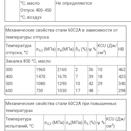
°С, масло.
Не определяются
Отпуск 400-450
°С, воздух
Механические свойства стали 60С2А в зависимости от
температуры отпуска
Температура
KCU (Дж/
σ
(МПа)
σ
(МПа)
δ
(%)
ψ %
HB
0,2
в
5
2
отпуска, °С
см
)
Закалка 850 °С, масло
300
1960
2160
2
36
10
462
400
1470
1670
7
39
18
425
500
1080
1290
10
42
29
340
600
730
1030
17
48
-
298
Механические свойства стали 60С2А при повышенных
температурах
Температура
KCU (Дж/
σ
(МПа)
σ
(МПа)
δ
(%)
ψ %
0,2
в
5
2
испытаний, °С
см
)