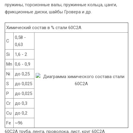
пружины, торсионные валы, пружинные кольца, цанги,
фрикционные диски, шайбы Гровера и др.
Химический состав в % стали 60С2А
0,58 -
C
0,63
Si
1,6 - 2
Mn
0,6 - 0,9
Ni
до 0,25
S
до 0,025
P
до 0,025
Cr
до 0,3
Cu
до 0,2
Fe
~96
60С2А труба, лента, проволока, лист, круг 60С2А