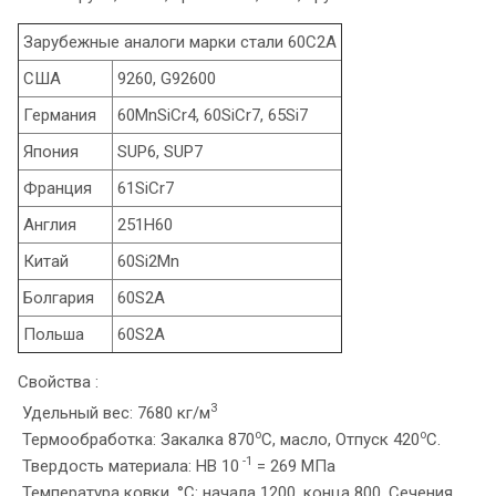
Зарубежные аналоги марки стали 60С2А
США
9260, G92600
Германия
60MnSiCr4, 60SiCr7, 65Si7
Япония
SUP6, SUP7
Франция
61SiCr7
Англия
251H60
Китай
60Si2Mn
Болгария
60S2A
Польша
60S2A
Свойства :
3
Удельный вес: 7680 кг/м
o
o
Термообработка: Закалка 870
C, масло, Отпуск 420
C.
-1
Твердость материала: HB 10
= 269 МПа
Температура ковки, °С: начала 1200, конца 800. Сечения