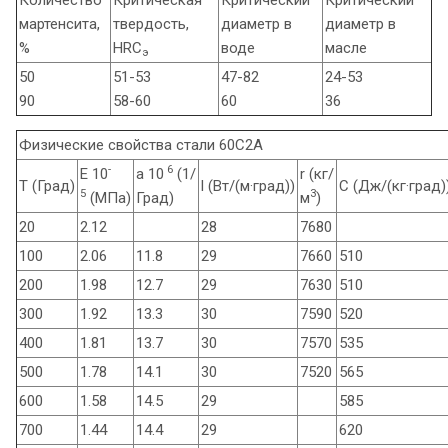
мартенсита,
твердость,
диаметр в
диаметр в
%
HRC
воде
масле
э
50
51-53
47-82
24-53
90
58-60
60
36
Физические свойства стали 60С2А
-
6
E 10
a 10
(1/
r (кг/
T (Град)
l (Вт/(м·град))
C (Дж/(кг·град)
5
3
(МПа)
Град)
м
)
20
2.12
28
7680
100
2.06
11.8
29
7660
510
200
1.98
12.7
29
7630
510
300
1.92
13.3
30
7590
520
400
1.81
13.7
30
7570
535
500
1.78
14.1
30
7520
565
600
1.58
14.5
29
585
700
1.44
14.4
29
620