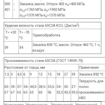
500
-
Закалка, масло. Отпуск 400 σ
=400 МПа.
в
421
-
σ
=1760 МПа,
σ
=1900 МПа
0,2
в
σ
=1370 МПа
σ
=1570 МПа
0,2
в
2
Ударная вязкость стали 60С2А KCU, (Дж/см
)
Т= +20
Т= -70
Термообработка
°С
°С
Закалка 850 °С, масло. Отпуск 460 °С, 1 ч,
39
34
воздух
Прокаливаемость стали 60С2А (ГОСТ 14959-79)
Расстояние от торца, мм
Примечание
1,5
3
4,5
6
9
12
15
18
27
39
Закалка 850 °С
Твердость для
60-
59-
57-
54-
44,5-
38,5-
35,5-
34-
30-
27-
полос
67
67
65
65
63
60
56
52,5
43,5
39,5
прокаливаемост
HRC
Количество
Критическая
Критический
Критический