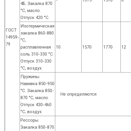
4Б. Закалка 870
°С, масло.
Отпуск 420 °С.
Изотермическая
ГОСТ
закалка 860-880
14959-
°С,
79
расплавленная
10
1570
1770
12
соль 310-330 °С.
Отпуск 310-330
°С, воздух
Пружины.
Навивка 850-950
°С. Закалка 850-
Не определяются
870 °С, масло.
Отпуск 430-460
°С, воздух
Рессоры.
Закалка 850-870