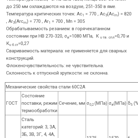
до 250 мм охлаждаются на воздухе, 251-350 в яме.
Температура критических точек: Ac
= 770 , Ac
(Ac
) = 820
1
3
m
, Ar
(Arc
) = 770 , Ar
= 700 , Mn = 305
3
m
1
Обрабатываемость резанием: в горячекатанном
состоянии при HB 270-320, σ
=1080 МПа, К
=0,70 и
в
υ тв. спл
К
=0,27
υ б.ст
Свариваемость материала: не применяется для сварных
конструкций.
Флокеночувствительность: не чувствительна.
Склонность к отпускной хрупкости: не склонна.
Механические свойства стали 60С2А
Состояние
ГОСТ
поставки, режим
Сечение, мм
σ
(МПа)
σ
(МПа)
δ
(%
0,2
в
5
термообработки
Сталь
категорий: 3, 3А,
3Б, 3В, 3Г, 4, 4А,
-
1375
1570
6