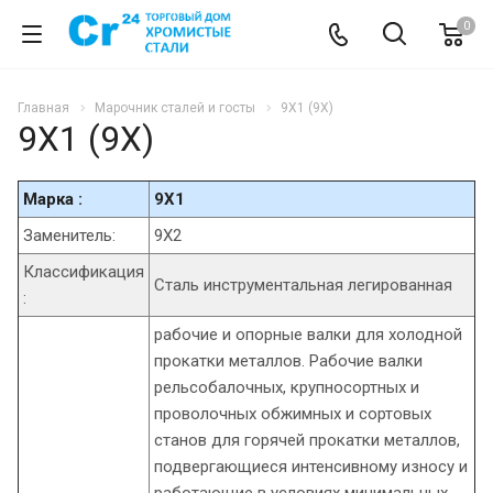
0
Главная
Марочник сталей и госты
9Х1 (9Х)
9Х1 (9Х)
Марка :
9Х1
Заменитель:
9Х2
Классификация
Сталь инструментальная легированная
:
рабочие и опорные валки для холодной
прокатки металлов. Рабочие валки
рельсобалочных, крупносортных и
проволочных обжимных и сортовых
станов для горячей прокатки металлов,
подвергающиеся интенсивному износу и
работающие в условиях минимальных