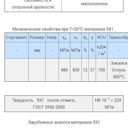
Склонность к
малосклонна.
отпускной хрупкости:
o
Механические свойства при Т=20
С материала 9Х1 .
Сортамент
Размер
Напр.
s
s
d
y
KCU
Термообр
в
T
5
кДж
-
мм
-
МПа
МПа
%
%
-
2
/ м
Закалка
880
830
12
37
700
Отпуск
o
500
C,
-1
Твердость 9Х1 после отжига ,
HB 10
= 229
ГОСТ 5950-2000
МПа
Зарубежные аналоги материала 9Х1