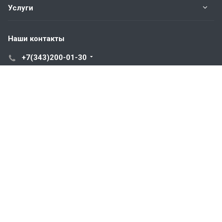
Услуги
Наши контакты
+7(343)200-01-30
Пн. – Пт.: с 9:00 до 18:00
Свердловская область,
г. Екатеринбург ул. Полевая, 76
hromstali@mail.ru
© 2026 Все права защищены.
Продолжая использовать сайт, вы соглашаетесь на обработку
файлов cookie