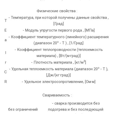
Физические свойства :
- Температура, при которой получены данные свойства ,
T
[Град]
E
- Модуль упругости первого рода , [МПа]
- Коэффициент температурного (линейного) расширения
a
o
(диапазон 20
- T ) , [1/Град]
- Коэффициент теплопроводности (теплоемкость
l
материала) , [Вт/(м·град)]
3
r
- Плотность материала , [кг/м
]
o
- Удельная теплоемкость материала (диапазон 20
- T ),
C
[Дж/(кг·град)]
R
- Удельное электросопротивление, [Ом·м]
Свариваемость :
- сварка производится без
без ограничений
подогрева и без последующей