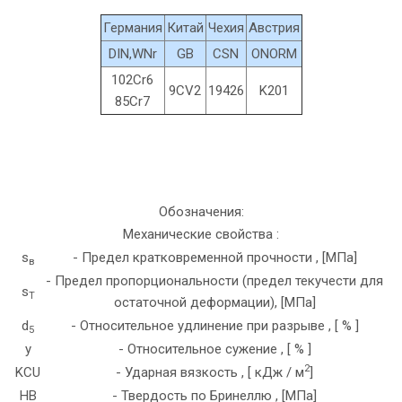
Германия
Китай
Чехия
Австрия
DIN,WNr
GB
CSN
ONORM
102Cr6
9CV2
19426
K201
85Cr7
Обозначения:
Механические свойства :
s
- Предел кратковременной прочности , [МПа]
в
- Предел пропорциональности (предел текучести для
s
T
остаточной деформации), [МПа]
d
- Относительное удлинение при разрыве , [ % ]
5
y
- Относительное сужение , [ % ]
2
KCU
- Ударная вязкость , [ кДж / м
]
HB
- Твердость по Бринеллю , [МПа]