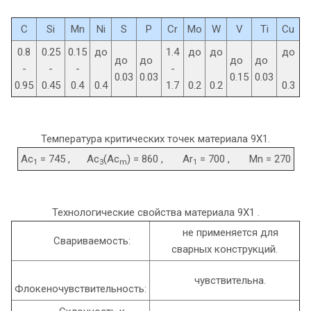
C
Si
Mn
Ni
S
P
Cr
Mo
W
V
Ti
Cu
0.8
0.25
0.15
до
1.4
до
до
до
до
до
до
до
-
-
-
-
0.03
0.03
0.15
0.03
0.95
0.45
0.4
0.4
1.7
0.2
0.2
0.3
Температура критических точек материала 9Х1.
Ac
= 745 , Ac
(Ac
) = 860 , Ar
= 700 , Mn = 270
1
3
m
1
Технологические свойства материала 9Х1 .
не применяется для
Свариваемость:
сварных конструкций.
чувствительна.
Флокеночувствительность: