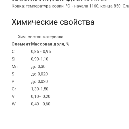
Ковка: температура ковки, °С - начала 1160, конца 850. 
Химические свойства
Хим. состав материала
Элемент
Массовая доля, %
C
0,85 - 0,95
Si
0,90-1,10
Mn
до 0,30
S
до 0,020
P
до 0,020
Cr
1,30-1,50
V
0,10– 0,20
W
0,40– 0,60