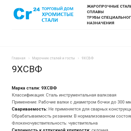
ЖАРОПРОЧНЫЕ СТАЛ
СПЛАВЫ
ТРУБЫ СПЕЦИАЛЬНО
НАЗНАЧЕНИЯ
Главная
Марочник сталей и госты
9ХСВФ
9ХСВФ
Марка стали: 9ХСВФ
Классификация: Сталь инструментальная валковая
Применение: Рабочие валки с диаметром бочки до 300 мм
Свариваемость:
Не применяется для сварных конструкц
Обрабатываемость резанием: В нормализованном состоянии
Флокеночувствительность: чувствительна
Склонность к отпускной хрупкости:
склонна