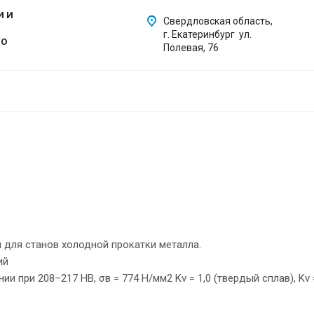
И И
Свердловская область,
г. Екатеринбург ул.
ГО
Полевая, 76
 для станов холодной прокатки металла.
ий
 при 208–217 НB, σв = 774 Н/мм2 Kv = 1,0 (твердый сплав), Kv