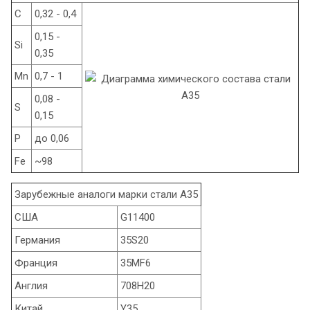
C
0,32 - 0,4
0,15 -
Si
0,35
Mn
0,7 - 1
0,08 -
S
0,15
P
до 0,06
Fe
~98
Зарубежные аналоги марки стали А35
США
G11400
Германия
35S20
Франция
35MF6
Англия
708H20
Китай
Y35