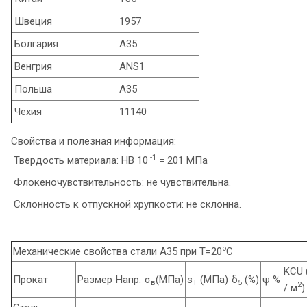
Швеция
1957
Болгария
A35
Венгрия
ANS1
Польша
A35
Чехия
11140
Свойства и полезная информация:
-1
Твердость материала: HB 10
= 201 МПа
Флокеночувствительность: не чувствительна.
Склонность к отпускной хрупкости: не склонна.
o
Механические свойства стали А35 при Т=20
С
KCU 
Прокат
Размер
Напр.
σ
(МПа)
s
(МПа)
δ
(%)
ψ %
в
T
5
2
/ м
)