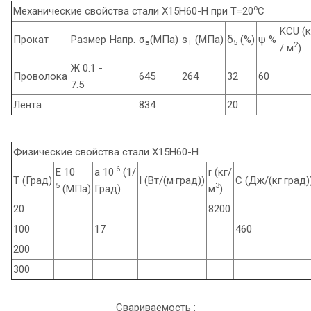
o
Механические свойства стали Х15Н60-Н при Т=20
С
KCU (
Прокат
Размер
Напр.
σ
(МПа)
s
(МПа)
δ
(%)
ψ %
в
T
5
2
/ м
)
Ж 0.1 -
Проволока
645
264
32
60
7.5
Лента
834
20
Физические свойства стали Х15Н60-Н
-
6
E 10
a 10
(1/
r (кг/
T (Град)
l (Вт/(м·град))
C (Дж/(кг·град)
5
3
(МПа)
Град)
м
)
20
8200
100
17
460
200
300
Свариваемость :