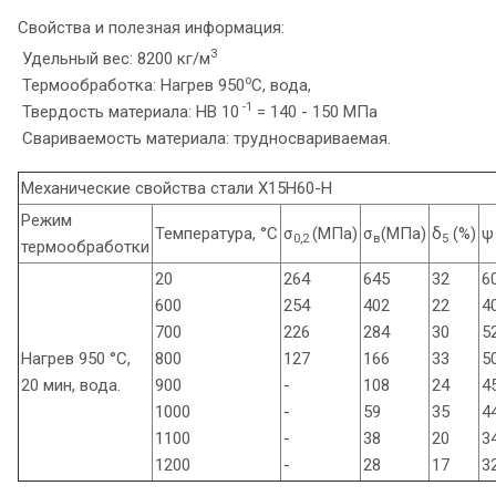
Свойства и полезная информация:
3
Удельный вес: 8200 кг/м
o
Термообработка: Нагрев 950
C, вода,
-1
Твердость материала: HB 10
= 140 - 150 МПа
Свариваемость материала: трудносвариваемая.
Механические свойства стали Х15Н60-Н
Режим
Температура, °С
σ
(МПа)
σ
(МПа)
δ
(%)
ψ
0,2
в
5
термообработки
20
264
645
32
6
600
254
402
22
4
700
226
284
30
5
Нагрев 950 °С,
800
127
166
33
5
20 мин, вода.
900
-
108
24
4
1000
-
59
35
4
1100
-
38
20
3
1200
-
28
17
3