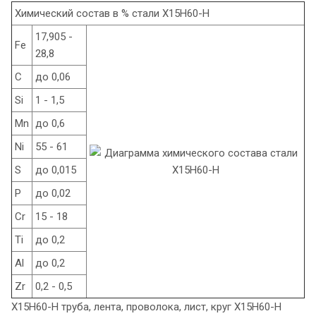
Химический состав в % стали Х15Н60-Н
17,905 -
Fe
28,8
C
до 0,06
Si
1 - 1,5
Mn
до 0,6
Ni
55 - 61
S
до 0,015
P
до 0,02
Cr
15 - 18
Ti
до 0,2
Al
до 0,2
Zr
0,2 - 0,5
Х15Н60-Н труба, лента, проволока, лист, круг Х15Н60-Н