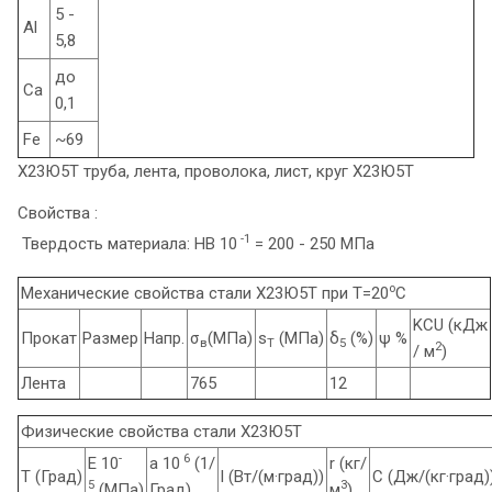
5 -
Al
5,8
до
Ca
0,1
Fe
~69
Х23Ю5Т труба, лента, проволока, лист, круг Х23Ю5Т
Свойства :
-1
Твердость материала: HB 10
= 200 - 250 МПа
o
Механические свойства стали Х23Ю5Т при Т=20
С
KCU (кДж
Прокат
Размер
Напр.
σ
(МПа)
s
(МПа)
δ
(%)
ψ %
в
T
5
2
/ м
)
Лента
765
12
Физические свойства стали Х23Ю5Т
-
6
E 10
a 10
(1/
r (кг/
T (Град)
l (Вт/(м·град))
C (Дж/(кг·град)
5
3
(МПа)
Град)
м
)