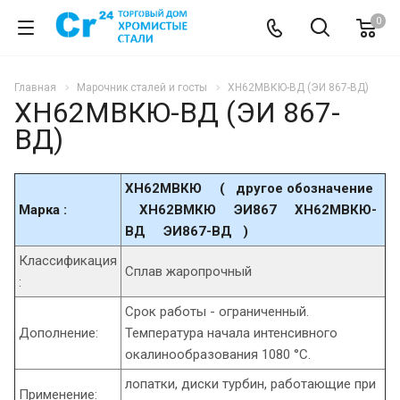
0
Главная
Марочник сталей и госты
ХН62МВКЮ-ВД (ЭИ 867-ВД)
ХН62МВКЮ-ВД (ЭИ 867-
ВД)
ХН62МВКЮ ( другое обозначение
Марка :
ХН62ВМКЮ ЭИ867 ХН62МВКЮ-
ВД ЭИ867-ВД )
Классификация
Сплав жаропрочный
:
Срок работы - ограниченный.
Дополнение:
Температура начала интенсивного
окалинообразования 1080 °C.
лопатки, диски турбин, работающие при
Применение: