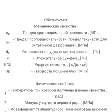
Обозначения:
Механические свойства :
s
- Предел кратковременной прочности , [МПа]
в
- Предел пропорциональности (предел текучести для
s
T
остаточной деформации), [МПа]
d
- Относительное удлинение при разрыве , [ % ]
5
y
- Относительное сужение , [ % ]
2
KCU
- Ударная вязкость , [ кДж / м
]
HB
- Твердость по Бринеллю , [МПа]
Физические свойства :
- Температура, при которой получены данные свойства ,
T
[Град]
E
- Модуль упругости первого рода , [МПа]
- Коэффициент температурного (линейного) расширения