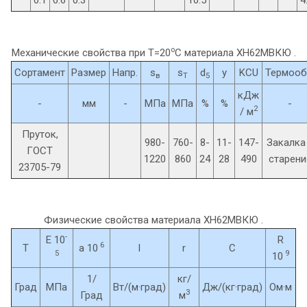
o
Механические свойства при Т=20
С материала ХН62МВКЮ .
Сортамент
Размер
Напр.
s
s
d
y
KCU
Термооб
в
T
5
кДж
-
мм
-
МПа
МПа
%
%
-
2
/ м
Пруток,
980-
760-
8-
11-
147-
Закалка
ГОСТ
1220
860
24
28
490
старени
23705-79
Физические свойства материала ХН62МВКЮ .
-
E 10
R
6
T
a 10
l
r
C
5
9
10
1/
кг/
Град
МПа
Вт/(м·град)
Дж/(кг·град)
Ом·м
3
Град
м