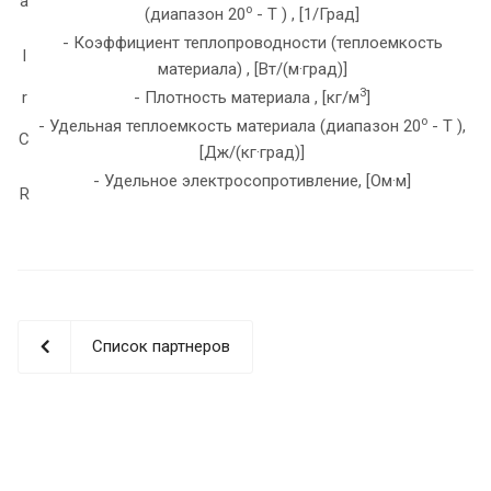
a
o
(диапазон 20
- T ) , [1/Град]
- Коэффициент теплопроводности (теплоемкость
l
материала) , [Вт/(м·град)]
3
r
- Плотность материала , [кг/м
]
o
- Удельная теплоемкость материала (диапазон 20
- T ),
C
[Дж/(кг·град)]
- Удельное электросопротивление, [Ом·м]
R
Список партнеров