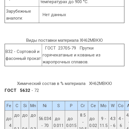
температурах до 900 °С.
Зарубежные
Нет данных
аналоги:
Виды поставки материала ХН62МВКЮ
ГОСТ 23705-79 Прутки
В32 - Сортовой и
горячекатаные и кованые из
фасонный прокат
жаропрочных сплавов.
Химический состав в % материала ХН62МВКЮ
ГОСТ 5632
- 72
Fe
C
Si
Mn
Ni
S
P
Cr
Ce
Mo
W
Co
A
до
до
до
8.5
4
до
56.034
до
до
до
9 -
4.3
4 -
-
4
- 70
0.011
0.015
0.02
11.5
- 6
6
0.1
0.6
0.3
10.5
4