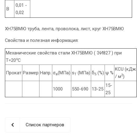
0,01 -
B
0,02
ХН75ВМЮ труба, лента, проволока, лист, круг ХН75ВМЮ
Свойства и полезная информация:
Механические свойства стали ХН75ВМЮ ( ЭИ827 ) при
o
Т=20
С
KCU (кДж
Прокат
Размер
Напр.
σ
(МПа)
s
(МПа)
δ
(%)
ψ %
в
T
5
2
/ м
)
15-
1000
550-690
13-25
25
Список партнеров