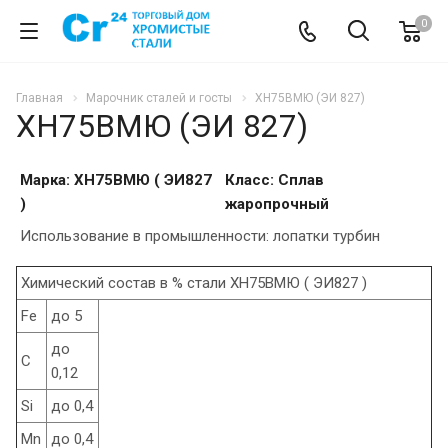
0
Главная
Марочник сталей и госты
ХН75ВМЮ (ЭИ 827)
ХН75ВМЮ (ЭИ 827)
Марка: ХН75ВМЮ ( ЭИ827
Класс: Сплав
)
жаропрочный
Использование в промышленности: лопатки турбин
Химический состав в % стали ХН75ВМЮ ( ЭИ827 )
Fe
до 5
до
C
0,12
Si
до 0,4
Mn
до 0,4