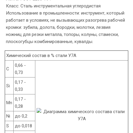
Класс: Сталь инструментальная углеродистая
Использование в промышленности: инструмент, который
работает в условиях, не вызывающих разогрева рабочей
кромки: зубила, долота, бородки, молотки, лезвия
ножниц для резки металла, топоры, колуны, стамески,
плоскогубцы комбинированные, кувалды.
Химический состав в % стали У7А
0,66 -
C
0,73
0,17 -
Si
0,33
0,17 -
Mn
0,28
Ni
до 0,2
S
до 0,018