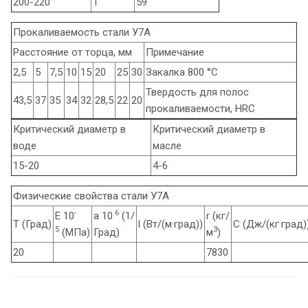
200-220
1
59
Прокаливаемость стали У7А
Расстояние от торца, мм
Примечание
2,5
5
7,5
10
15
20
25
30
Закалка 800 °С
Твердость для полос
43,5
37
35
34
32
28,5
22
20
прокаливаемости, HRC
Критический диаметр в
Критический диаметр в
воде
масле
15-20
4-6
Физические свойства стали У7А
-
6
E 10
a 10
(1/
r (кг/
T (Град)
l (Вт/(м·град))
C (Дж/(кг·град)
5
3
(МПа)
Град)
м
)
20
7830