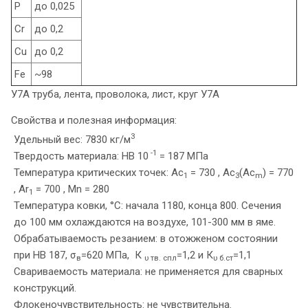
P
до 0,025
Cr
до 0,2
Cu
до 0,2
Fe
~98
У7А труба, лента, проволока, лист, круг У7А
Свойства и полезная информация:
3
Удельный вес: 7830 кг/м
-1
Твердость материала: HB 10
= 187 МПа
Температура критических точек: Ac
= 730 , Ac
(Ac
) = 770
1
3
m
, Ar
= 700 , Mn = 280
1
Температура ковки, °С: начала 1180, конца 800. Сечения
до 100 мм охлаждаются на воздухе, 101-300 мм в яме.
Обрабатываемость резанием: в отожженом состоянии
при HB 187, σ
=620 МПа, К
=1,2 и К
=1,1
в
υ тв. спл
υ б.ст
Свариваемость материала: не применяется для сварных
конструкций.
Флокеночувствительность: не чувствительна.