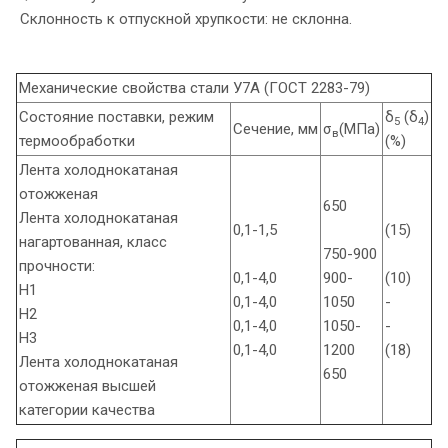
Склонность к отпускной хрупкости: не склонна.
Механические свойства стали У7А (ГОСТ 2283-79)
Состояние поставки, режим
δ
(δ
)
5
4
Сечение, мм
σ
(МПа)
в
термообработки
(%)
Лента холоднокатаная
отожженая
650
Лента холоднокатаная
0,1-1,5
(15)
нагартованная, класс
750-900
прочности:
0,1-4,0
900-
(10)
Н1
0,1-4,0
1050
-
Н2
0,1-4,0
1050-
-
Н3
0,1-4,0
1200
(18)
Лента холоднокатаная
650
отожженая высшей
категории качества