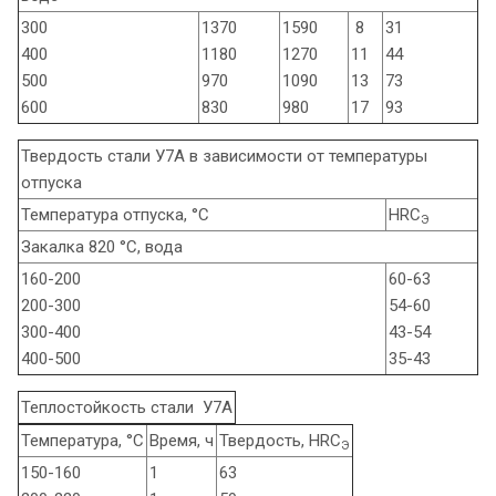
300
1370
1590
8
31
400
1180
1270
11
44
500
970
1090
13
73
600
830
980
17
93
Твердость стали У7А в зависимости от температуры
отпуска
Температура отпуска, °С
HRC
Э
Закалка 820 °С, вода
160-200
60-63
200-300
54-60
300-400
43-54
400-500
35-43
Теплостойкость стали У7А
Температура, °С
Время, ч
Твердость, HRC
Э
150-160
1
63