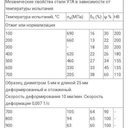
Механические свойства стали У7А в зависимости от
температуры испытания
Температура испытаний, °С
σ
(МПа)
δ
(%)
ψ %
НВ
в
5
Отжиг или нормализация
100
690
16
30
200
200
660
13
22
200
300
-
18
20
200
400
620
22
26
180
500
460
27
34
155
600
330
33
45
135
700
205
38
60
110
Образец диаметром 5 мм и длиной 25 мм
деформированный и отожженый.
Скорость деформирования 10 мм/мин. Скорость
деформации 0,007 1/с
700
105
64
90
-
800
94
65
100
-
900
63
60
100
-