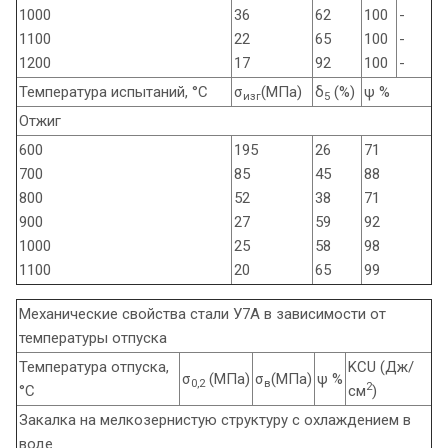
1000
36
62
100
-
1100
22
65
100
-
1200
17
92
100
-
Температура испытаний, °С
σ
(МПа)
δ
(%)
ψ %
изг
5
Отжиг
600
195
26
71
700
85
45
88
800
52
38
71
900
27
59
92
1000
25
58
98
1100
20
65
99
Механические свойства стали У7А в зависимости от
температуры отпуска
Температура отпуска,
KCU (Дж/
σ
(МПа)
σ
(МПа)
ψ %
0,2
в
2
°С
см
)
Закалка на мелкозернистую структуру с охлаждением в
воде